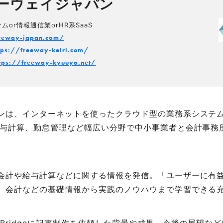
ーウェイジャパン
or情報通信業orHR系SaaS
reeway-japan.com/
tps://freeway-keiri.com/
tps://freeway-kyuuyo.net/
ンは、インターネットを使ったクラウド型の業務系システ
給与計算、勤怠管理など幅広い分野で中小事業者と会計事務所
会計や給与計算などに関する情報を発信。「ユーザーに有
、会計などの基礎情報から実践のノウハウまで学習できる