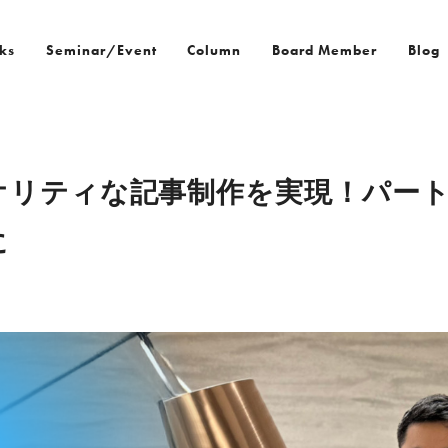
ks
Seminar/Event
Column
Board Member
Blog
オリティな記事制作を実現！パー
に