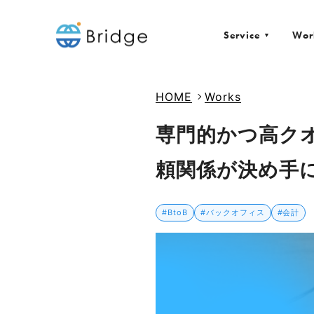
Service
Wor
▼
HOME
Works
専門的かつ高ク
頼関係が決め手
#BtoB
#バックオフィス
#会計