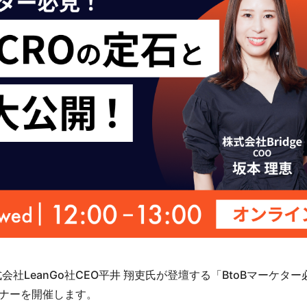
式会社LeanGo社CEO平井 翔吏氏が登壇する「BtoBマーケタ
ナーを開催します。