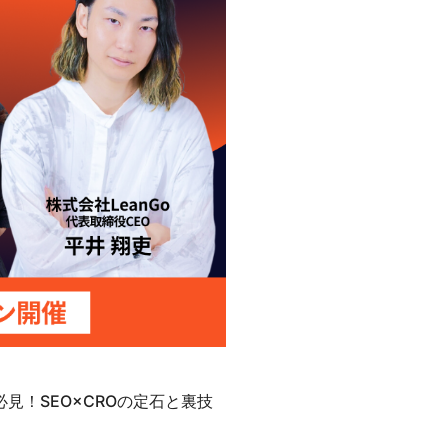
ー必見！SEO×CROの定石と裏技