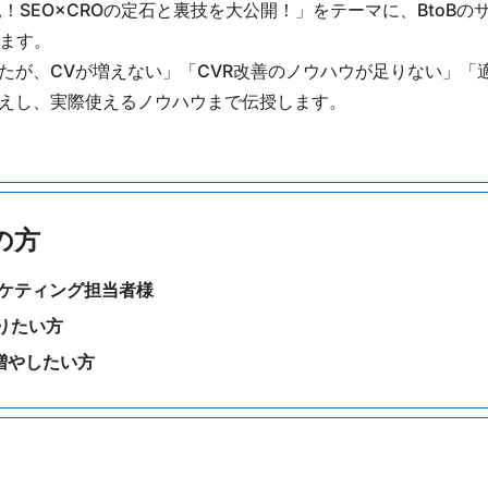
見！SEO×CROの定石と裏技を大公開！」をテーマに、BtoB
します。
たが、CVが増えない」「CVR改善のノウハウが足りない」「
えし、実際使えるノウハウまで伝授します。
の方
ーケティング担当者様
りたい方
増やしたい方